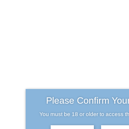
Beer and Wheat
Ba
Integer maximus accumsan nunc, sit amet tempor
lectus facilisis eu. Cras vel elit felis. Vestibulum
convallis ipsum id aliquam varius. Etiam nec laoreet
turpis. Aenean nisi libero, tempor non sem vitae,
hendrerit egestas ex. Nam magna odio, placerat ac
risus tristique, viverra tincidunt nibh. Donec vitae leo
efficitur, bibendum nibh ac, pretium urna. Vestibulum
nunc augue, scelerisque ac vulputate sed,
fermentum non nisi.
Please Confirm You
You must be 18 or older to access th