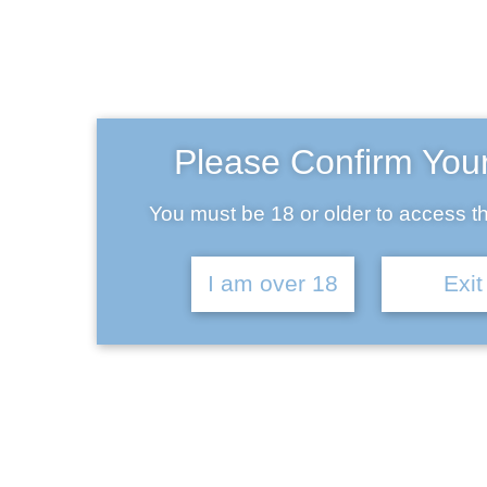
Ba
September 16, 2017
Please Confirm You
Pellentesque blandit arcu eu orci venenatis aliquet.
You must be 18 or older to access th
Morbi in quam porta nibh hendrerit dapibus. Donec
erat tortor, ullamcorper in dictum a, rhoncus quis
I am over 18
Exit
risus. Phasellus luctus commodo aliquam.
Pellentesque ac orci nec ligula efficitur blandit vel at
sem. Sed commodo orci sapien, a finibus odio
dignissim ac. Nunc ante purus, elementum ac tempor
sed, facilisis sit amet ligula.
Donec neque urna, imperdiet a nisl eget, finibus