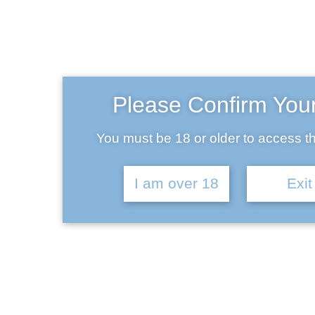
Ba
September 16, 2017
Please Confirm You
Pellentesque blandit arcu eu orci venenatis aliquet.
You must be 18 or older to access th
Morbi in quam porta nibh hendrerit dapibus. Donec
erat tortor, ullamcorper in dictum a, rhoncus quis
I am over 18
Exit
risus. Phasellus luctus commodo aliquam.
Pellentesque ac orci nec ligula efficitur blandit vel at
sem. Sed commodo orci sapien, a finibus odio
dignissim ac. Nunc ante purus, elementum ac tempor
sed, facilisis sit amet ligula.
Donec neque urna, imperdiet a nisl eget, finibus